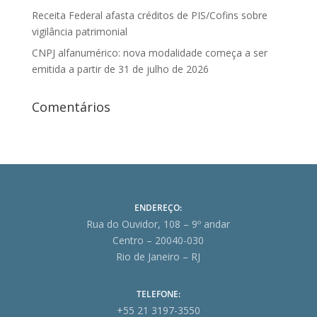
Receita Federal afasta créditos de PIS/Cofins sobre
vigilância patrimonial
CNPJ alfanumérico: nova modalidade começa a ser
emitida a partir de 31 de julho de 2026
Comentários
ENDEREÇO:
Rua do Ouvidor, 108 – 9º andar
Centro – 20040-030
Rio de Janeiro – RJ
TELEFONE:
+55 21 3197-3550