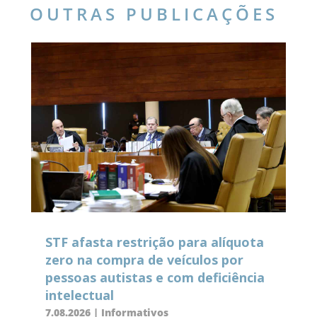
OUTRAS PUBLICAÇÕES
STF afasta restrição para alíquota
zero na compra de veículos por
pessoas autistas e com deficiência
intelectual
7.08.2026
|
Informativos