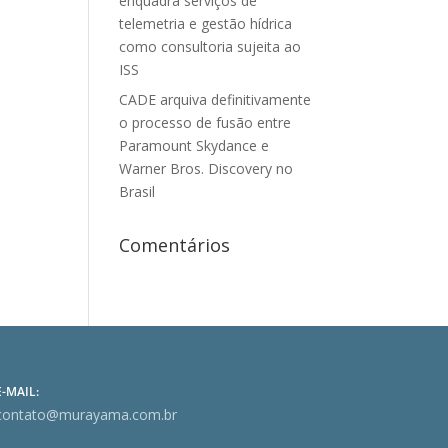
enquadra serviços de
telemetria e gestão hídrica
como consultoria sujeita ao
ISS
CADE arquiva definitivamente
o processo de fusão entre
Paramount Skydance e
Warner Bros. Discovery no
Brasil
Comentários
E-MAIL:
contato@murayama.com.br