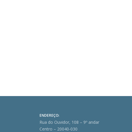
ENDEREÇO:
Rua do Ouvidor, 108 – 9º andar
Centro – 20040-030