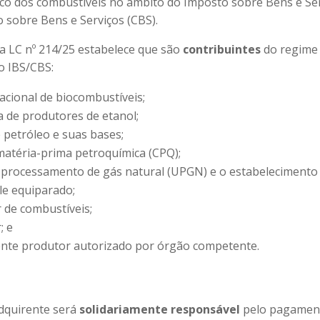
ico dos combustíveis no âmbito do Imposto sobre Bens e Ser
o sobre Bens e Serviços (CBS).
 a LC nº 214/25 estabelece que são
contribuintes
do regime 
o IBS/CBS:
acional de biocombustíveis;
a de produtores de etanol;
e petróleo e suas bases;
 matéria-prima petroquímica (CPQ);
 processamento de gás natural (UPGN) e o estabelecimento
ele equiparado;
 de combustíveis;
; e
nte produtor autorizado por órgão competente.
adquirente será
solidariamente responsável
pelo pagamen