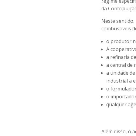
regime específ
da Contribuiçã
Neste sentido,
combustíveis d
o produtor n
A cooperativ
a refinaria d
a central de
a unidade de
industrial a 
o formulador
o importador
qualquer age
Além disso, o 