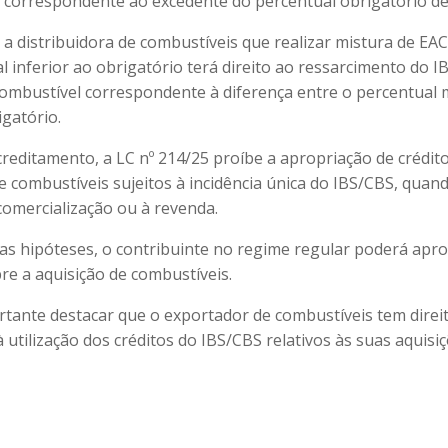
 correspondente ao excedente do percentual obrigatório de
 a distribuidora de combustíveis que realizar mistura de EA
l inferior ao obrigatório terá direito ao ressarcimento do 
ombustível correspondente à diferença entre o percentual 
igatório.
creditamento, a LC nº 214/25 proíbe a apropriação de crédit
e combustíveis sujeitos à incidência única do IBS/CBS, quan
 comercialização ou à revenda.
as hipóteses, o contribuinte no regime regular poderá apro
re a aquisição de combustíveis.
ortante destacar que o exportador de combustíveis tem direi
 utilização dos créditos do IBS/CBS relativos às suas aquisiç