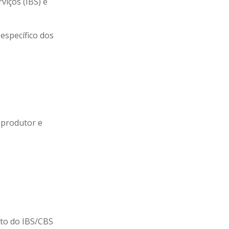
viços (IBS) e
específico dos
 produtor e
to do IBS/CBS