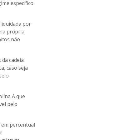
ime específico
liquidada por
 na própria
bitos não
s da cadeia
a, caso seja
pelo
olina A que
vel pelo
A em percentual
de