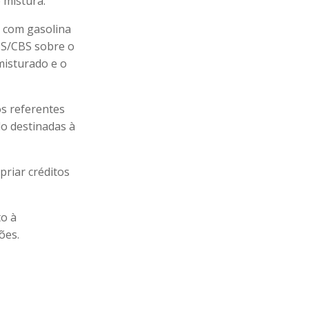
 mistura.
C com gasolina
IBS/CBS sobre o
misturado e o
os referentes
do destinadas à
priar créditos
to à
ões.