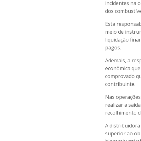
incidentes na 
dos combustíve
Esta responsab
meio de instru
liquidação fina
pagos.
Ademais, a res
econômica que 
comprovado qu
contribuinte.
Nas operações 
realizar a saí
recolhimento d
A distribuidor
superior ao ob