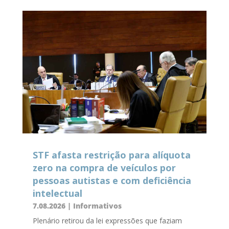
STF afasta restrição para alíquota
zero na compra de veículos por
pessoas autistas e com deficiência
intelectual
7.08.2026
|
Informativos
Plenário retirou da lei expressões que faziam