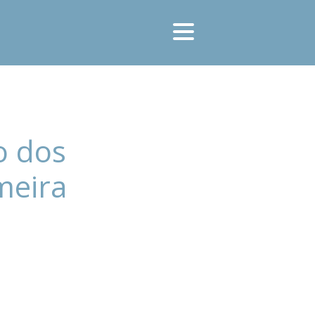
o dos
meira