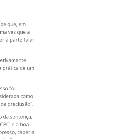
 de que, em
 uma vez que a
r à parte falar
fetivamente
a prática de um
sso foi
onsiderada como
de preclusão”.
o da sentença,
 CPC, e a boa-
ocesso, caberia