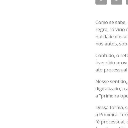
Como se sabe, 
regra, “o vício
nulidade dos a
nos autos, sob
Contudo, o ref
tiver sido prov
ato processual 
Nesse sentido,
digitalizado, t
a “primeira op
Dessa forma, s
a Primeira Tur
fé processual, 