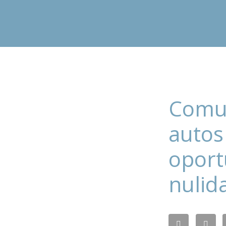
Comun
autos
oport
nulid