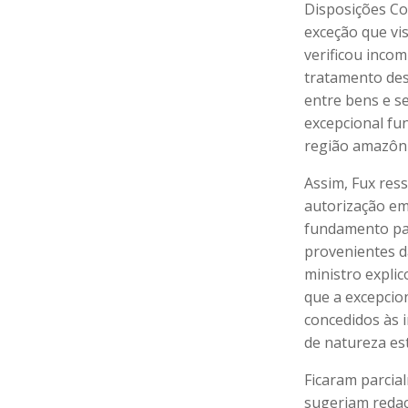
Disposições Co
exceção que vi
verificou inco
tratamento des
entre bens e s
excepcional fu
região amazôni
Assim, Fux res
autorização em
fundamento par
provenientes d
ministro expli
que a excepcio
concedidos às 
de natureza es
Ficaram parcia
sugeriam redaç