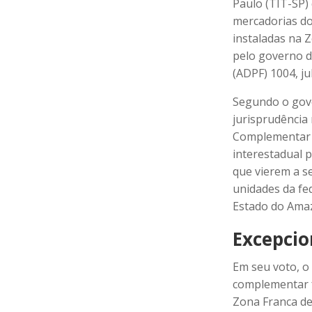
Paulo (TIT-SP) 
mercadorias do
instaladas na 
pelo governo 
(ADPF) 1004, j
Segundo o gov
jurisprudência
Complementar f
interestadual p
que vierem a s
unidades da fe
Estado do Ama
Excepcio
Em seu voto, o 
complementar f
Zona Franca de