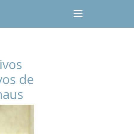
ivos
vos de
naus