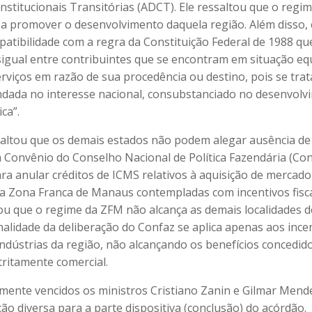
nstitucionais Transitórias (ADCT). Ele ressaltou que o regi
sa promover o desenvolvimento daquela região. Além disso, 
mpatibilidade com a regra da Constituição Federal de 1988 qu
igual entre contribuintes que se encontram em situação eq
erviços em razão de sua procedência ou destino, pois se tra
ndada no interesse nacional, consubstanciado no desenvolv
ca”.
saltou que os demais estados não podem alegar ausência de
 Convênio do Conselho Nacional de Política Fazendária (Co
a anular créditos de ICMS relativos à aquisição de mercado
a Zona Franca de Manaus contempladas com incentivos fiscai
cou que o regime da ZFM não alcança as demais localidades
nalidade da deliberação do Confaz se aplica apenas aos ince
indústrias da região, não alcançando os benefícios concedi
tritamente comercial.
lmente vencidos os ministros Cristiano Zanin e Gilmar Mend
ão diversa para a parte dispositiva (conclusão) do acórdão.