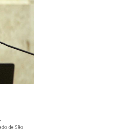
s
tado de São