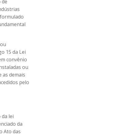
o de
ndústrias
 formulado
Fundamental
mou
go 15 da Lei
 em convênio
instaladas ou
e as demais
ncedidos pelo
 da lei
enciado da
o Ato das