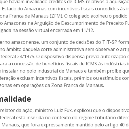
que haviam invalidado créditos de ICMS relativos à aquisiçã
 Estado do Amazonas com incentivos fiscais concedidos às i
Zona Franca de Manaus (ZFM). O colegiado acolheu o pedido
do Amazonas na Arguição de Descumprimento de Preceito 
ulgada na sessão virtual encerrada em 11/12.
erno amazonense, um conjunto de decisões do TIT-SP for
 no âmbito daquela corte administrativa sem observar o arti
ederal 24/1975. O dispositivo dispensa prévia autorização
ara a concessão de benefícios fiscais de ICMS às indústrias 
e instalar no polo industrial de Manaus e também proíbe qu
deração excluam incentivos fiscais, prêmios ou estímulos co
zonas em operações da Zona Franca de Manaus.
nalidade
relator da ação, ministro Luiz Fux, explicou que o dispositivo
ederal está inserida no contexto do regime tributário difer
 Manaus, que fora expressamente mantido pelo artigo 40 d