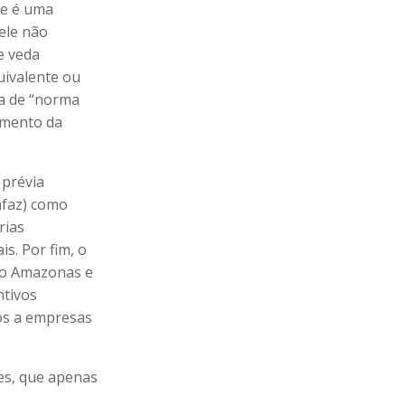
me é uma
ele não
e veda
uivalente ou
ta de “norma
imento da
 prévia
nfaz) como
rias
s. Por fim, o
 do Amazonas e
ntivos
dos a empresas
es, que apenas