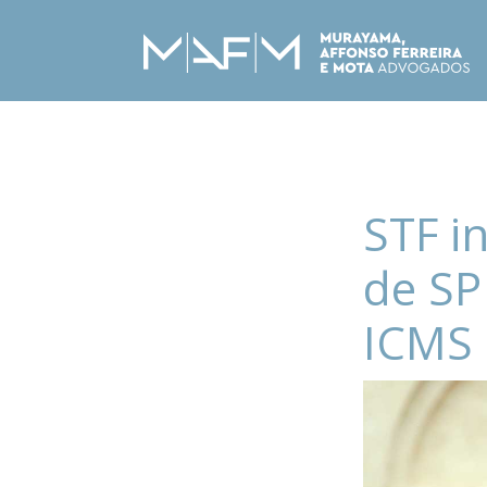
STF i
de SP
ICMS 