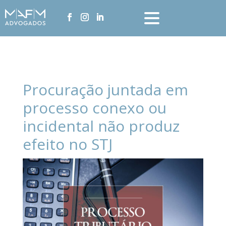
Procuração juntada em
processo conexo ou
incidental não produz
efeito no STJ