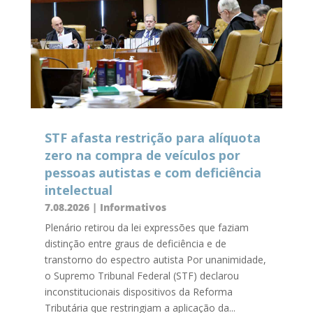
STF afasta restrição para alíquota
zero na compra de veículos por
pessoas autistas e com deficiência
intelectual
7.08.2026
|
Informativos
Plenário retirou da lei expressões que faziam
distinção entre graus de deficiência e de
transtorno do espectro autista Por unanimidade,
o Supremo Tribunal Federal (STF) declarou
inconstitucionais dispositivos da Reforma
Tributária que restringiam a aplicação da...