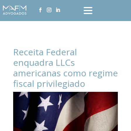
Receita Federal
enquadra LLCs
americanas como regime
fiscal privilegiado