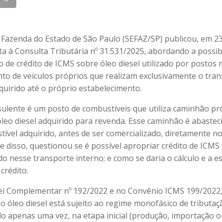
a Fazenda do Estado de São Paulo (SEFAZ/SP) publicou, em 23
ta à Consulta Tributária nº 31.531/2025, abordando a possib
 de crédito de ICMS sobre óleo diesel utilizado por postos
to de veículos próprios que realizam exclusivamente o tra
quirido até o próprio estabelecimento.
sulente é um posto de combustíveis que utiliza caminhão pr
óleo diesel adquirido para revenda. Esse caminhão é abaste
vel adquirido, antes de ser comercializado, diretamente n
e disso, questionou se é possível apropriar crédito de ICMS
o nesse transporte interno; e como se daria o cálculo e a e
crédito.
ei Complementar nº 192/2022 e no Convênio ICMS 199/2022,
o óleo diesel está sujeito ao regime monofásico de tributaç
do apenas uma vez, na etapa inicial (produção, importação 