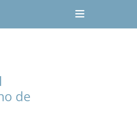
l
rno de