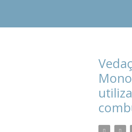
Vedaç
Monof
utili
combu