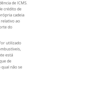
dência de ICMS.
e crédito de
própria cadeia
 relativo ao
orte do
or utilizado
ombustíveis,
nte está
oque de
o qual não se