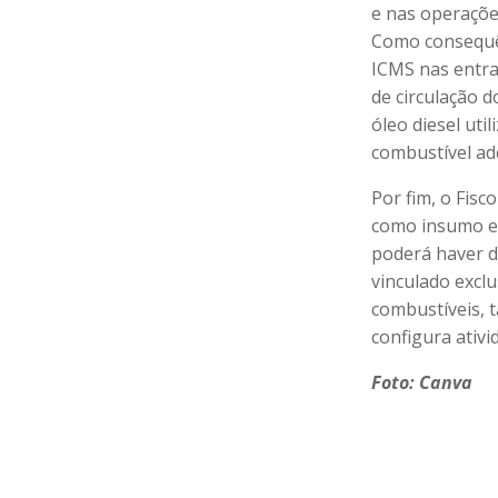
e nas operaçõe
Como consequên
ICMS nas entra
de circulação d
óleo diesel uti
combustível ad
Por fim, o Fis
como insumo em
poderá haver d
vinculado excl
combustíveis, t
configura ativi
Foto: Canva