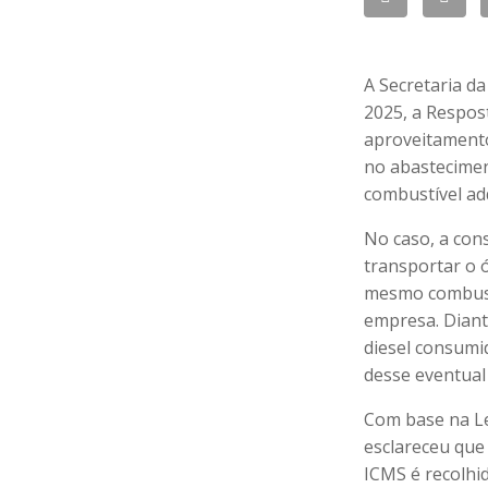
A Secretaria d
2025, a Respos
aproveitamento
no abastecimen
combustível ad
No caso, a con
transportar o 
mesmo combustí
empresa. Diant
diesel consumid
desse eventual 
Com base na L
esclareceu que 
ICMS é recolhi