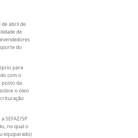
 de abril de
ilidade de
 revendedores
nsporte do
óprio para
cido com o
o posto da
 sobre o óleo
scrituração
 a SEFAZ/SP
ão, no qual o
ou equiparado)