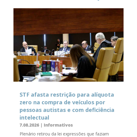
STF afasta restrição para alíquota
zero na compra de veículos por
pessoas autistas e com deficiência
intelectual
7.08.2026
|
Informativos
Plenário retirou da lei expressões que faziam