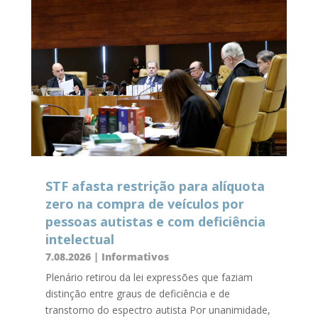
STF afasta restrição para alíquota
zero na compra de veículos por
pessoas autistas e com deficiência
intelectual
7.08.2026
|
Informativos
Plenário retirou da lei expressões que faziam
distinção entre graus de deficiência e de
transtorno do espectro autista Por unanimidade,