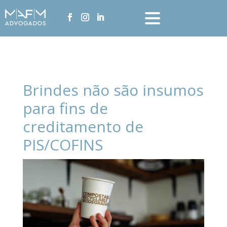
Brindes não são insumos
para fins de
creditamento de
PIS/COFINS