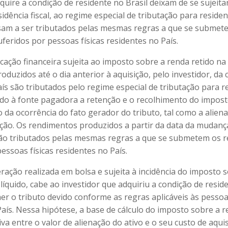
quire a condição de residente no Brasil deixam de se sujeitar
dência fiscal, ao regime especial de tributação para reside
ssam a ser tributados pelas mesmas regras a que se submet
feridos por pessoas físicas residentes no País.
cação financeira sujeita ao imposto sobre a renda retido na
duzidos até o dia anterior à aquisição, pelo investidor, da
aís são tributados pelo regime especial de tributação para r
ndo à fonte pagadora a retenção e o recolhimento do impost
 da ocorrência do fato gerador do tributo, tal como a alien
ação. Os rendimentos produzidos a partir da data da mudanç
são tributados pelas mesmas regras a que se submetem os 
essoas físicas residentes no País.
ração realizada em bolsa e sujeita à incidência do imposto 
íquido, cabe ao investidor que adquiriu a condição de resid
er o tributo devido conforme as regras aplicáveis às pessoas
País. Nessa hipótese, a base de cálculo do imposto sobre a r
iva entre o valor de alienação do ativo e o seu custo de aqui