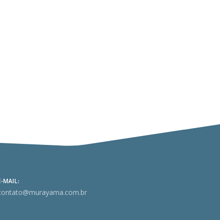
re despesas com serviços de vigilância
ução...
E-MAIL:
contato@murayama.com.br