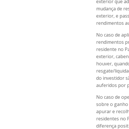
exterior que ad
mudança de resi
exterior, e pa
rendimentos au
No caso de apli
rendimentos pro
residente no P
exterior, cabe
houver, quando
resgate/liquid
do investidor 
auferidos por p
No caso de ope
sobre o ganho l
apurar e recolh
residentes no 
diferença posit