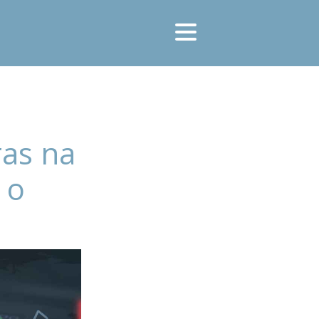
ras na
 o