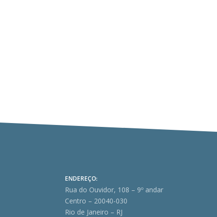
A Solução de Consulta COSIT nº 64/2026 anali
patrimonial por concessionária de serviços p
ENDEREÇO:
Rua do Ouvidor, 108 – 9º andar
Centro – 20040-030
Rio de Janeiro – RJ