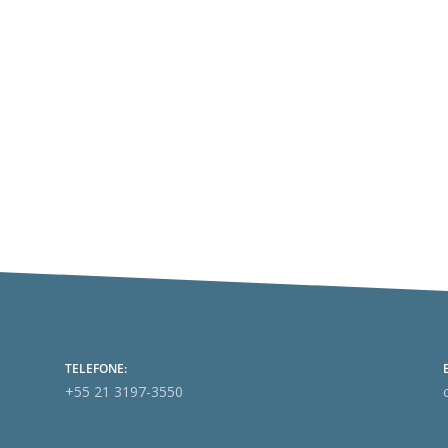
sou a possibilidade de aproveitamento de créditos de PIS/Cofins sob
úblicos de saneamento, tratamento de água e resíduos sólidos. Na sol
TELEFONE:
+55 21 3197-3550