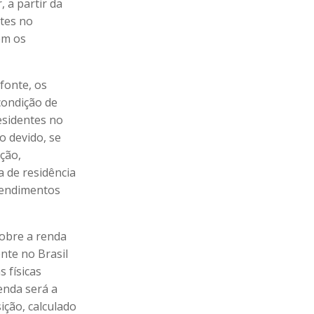
, a partir da
ntes no
em os
 fonte, os
 condição de
esidentes no
o devido, se
ação,
a de residência
rendimentos
sobre a renda
ente no Brasil
 físicas
enda será a
sição, calculado