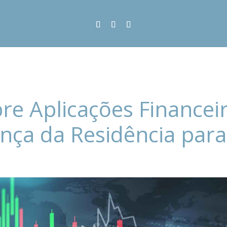
bre Aplicações Financei
ça da Residência para