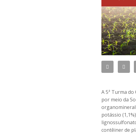
A 5ª Turma do C
por meio da Sol
organomineral l
potássio (1,1%)
lignossulfonato
contêiner de pl