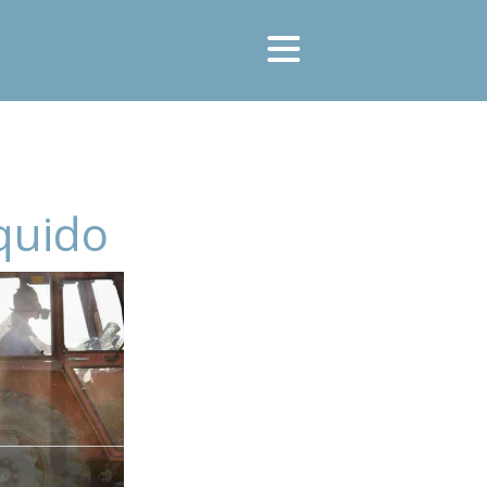
íquido