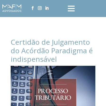
Certidão de Julgamento
do Acórdão Paradigma é
indispensável