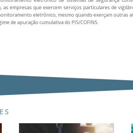
monitoramento eletrônico de sistemas de segurança consti
m, as empresas que exercem serviços particulares de vigilânc
monitoramento eletrônico, mesmo quando exerçam outras at
egime de apuração cumulativa do PIS/COFINS.
ES