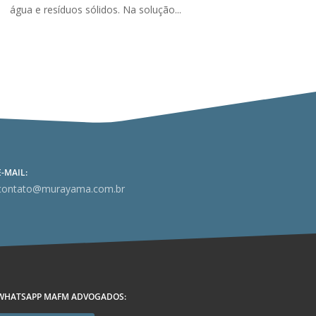
água e resíduos sólidos. Na solução...
E-MAIL:
contato@murayama.com.br
WHATSAPP MAFM ADVOGADOS: