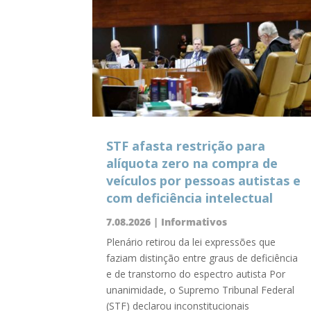
STF afasta restrição para
alíquota zero na compra de
veículos por pessoas autistas e
com deficiência intelectual
7.08.2026
|
Informativos
Plenário retirou da lei expressões que
faziam distinção entre graus de deficiência
e de transtorno do espectro autista Por
unanimidade, o Supremo Tribunal Federal
(STF) declarou inconstitucionais