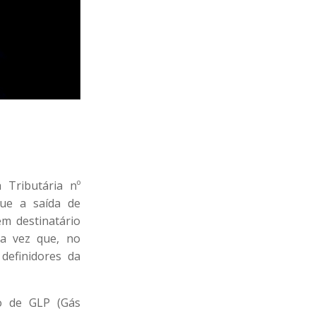
Tributária nº
que a saída de
em destinatário
ma vez que, no
definidores da
to de GLP (Gás