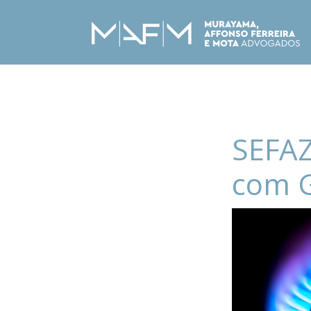
SEFAZ
com 