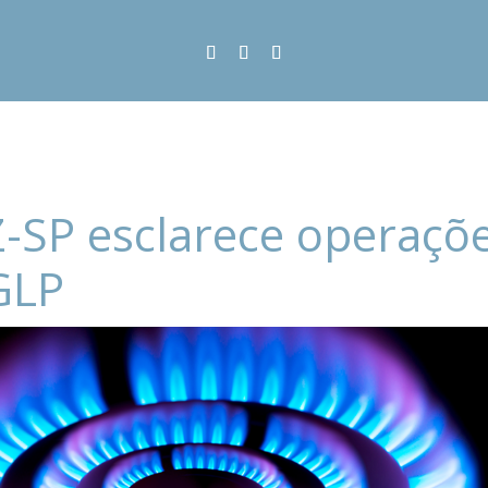
-SP esclarece operaçõ
GLP