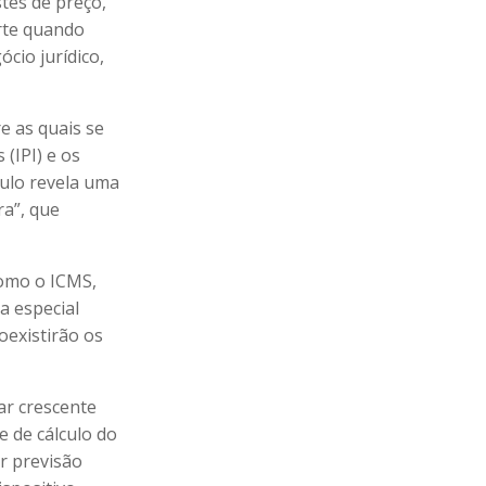
stes de preço,
orte quando
cio jurídico,
re as quais se
(IPI) e os
culo revela uma
ra”, que
.
como o ICMS,
a especial
oexistirão os
ar crescente
e de cálculo do
ir previsão