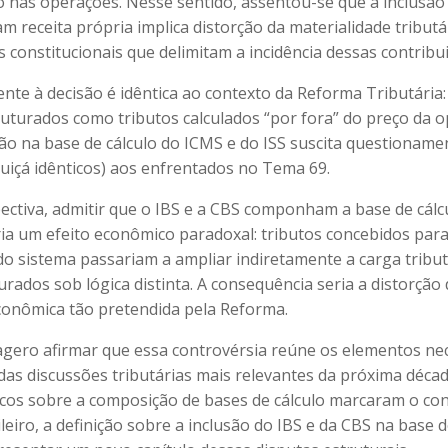
 nas operações. Nesse sentido, assentou-se que a inclusão
 receita própria implica distorção da materialidade tributá
 constitucionais que delimitam a incidência dessas contribu
ente à decisão é idêntica ao contexto da Reforma Tributária: 
uturados como tributos calculados “por fora” do preço da o
são na base de cálculo do ICMS e do ISS suscita questioname
uiçá idênticos) aos enfrentados no Tema 69.
ectiva, admitir que o IBS e a CBS componham a base de cálc
ria um efeito econômico paradoxal: tributos concebidos par
do sistema passariam a ampliar indiretamente a carga tribut
urados sob lógica distinta. A consequência seria a distorção
conômica tão pretendida pela Reforma.
gero afirmar que essa controvérsia reúne os elementos ne
das discussões tributárias mais relevantes da próxima déca
icos sobre a composição de bases de cálculo marcaram o co
ileiro, a definição sobre a inclusão do IBS e da CBS na base 