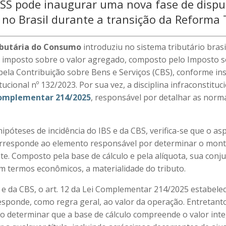
ISS pode inaugurar uma nova fase de dispu
s no Brasil durante a transição da Reforma 
butária do Consumo
introduziu no sistema tributário bras
 imposto sobre o valor agregado, composto pelo Imposto 
 pela Contribuição sobre Bens e Serviços (CBS), conforme ins
cional nº 132/2023. Por sua vez, a disciplina infraconstituci
Complementar 214/2025
, responsável por detalhar as norm
.
hipóteses de incidência do IBS e da CBS, verifica-se que o as
orresponde ao elemento responsável por determinar o mont
nte. Composto pela base de cálculo e pela alíquota, sua con
m termos econômicos, a materialidade do tributo.
 e da CBS, o art. 12 da Lei Complementar 214/2025 estabele
esponde, como regra geral, ao valor da operação. Entretanto
ao determinar que a base de cálculo compreende o valor int