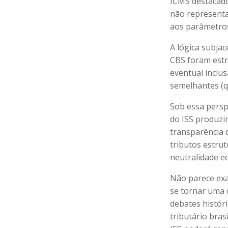
ICMS destacado
não representam
aos parâmetros
A lógica subjac
CBS foram estr
eventual inclu
semelhantes (q
Sob essa persp
do ISS produzi
transparência 
tributos estrut
neutralidade e
Não parece exa
se tornar uma 
debates histór
tributário bras