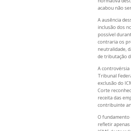
normativa dest
acabou não sen
A ausência des
inclusão dos no
possível duran
contraria os p
neutralidade, 
de tributação 
A controvérsia
Tribunal Feder
exclusão do IC
Corte reconhec
receita das em
contribuinte an
O fundamento c
refletir apenas