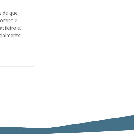
s de que
nômico e
sileiro e,
ecialmente