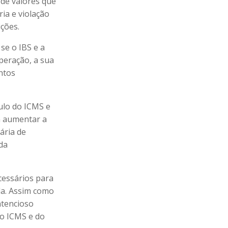
 de valores que
ria e violação
ições.
se o IBS e a
peração, a sua
ntos
ulo do ICMS e
a aumentar a
ária de
 da
cessários para
da. Assim como
ntencioso
do ICMS e do