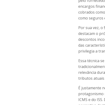
pelo fornecedor
encargos finan
cobrados como 
como seguros e
Por sua vez, o 
destacam o próp
descontos incon
das característ
privilegia a tr
Essa técnica s
tradicionalmen
relevância dura
tributos atuai
É justamente n
protagonismo n
ICMS e do ISS.