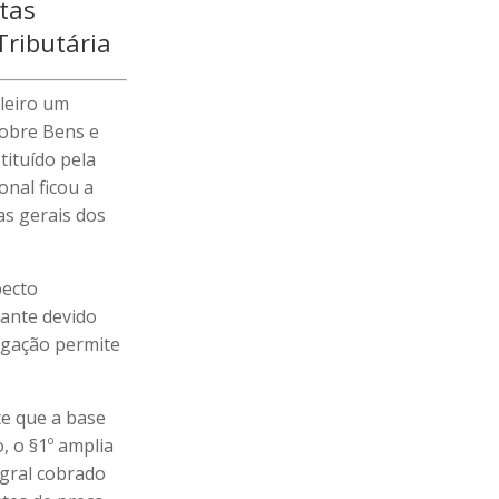
tas
Tributária
ileiro um
sobre Bens e
tituído pela
onal ficou a
as gerais dos
pecto
ante devido
jugação permite
ce que a base
, o §1º amplia
egral cobrado