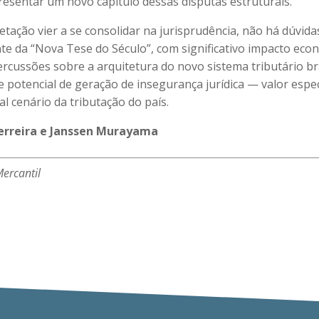
resentar um novo capítulo dessas disputas estruturais.
etação vier a se consolidar na jurisprudência, não há dúvida
te da “Nova Tese do Século”, com significativo impacto eco
rcussões sobre a arquitetura do novo sistema tributário bra
te potencial de geração de insegurança jurídica — valor esp
al cenário da tributação do país.
erreira e Janssen Murayama
Mercantil