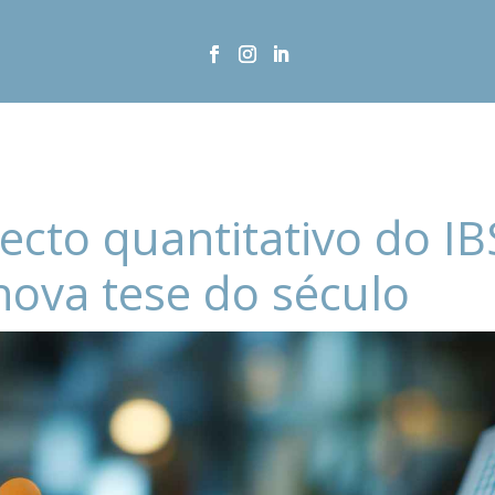
ecto quantitativo do IB
nova tese do século