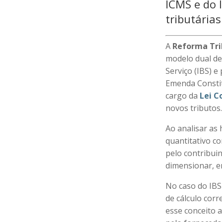
ICMS e do 
tributária
A
Reforma Tri
modelo dual de
Serviço (IBS) e
Emenda Constitu
cargo da
Lei 
novos tributos
Ao analisar as 
quantitativo c
pelo contribui
dimensionar, e
No caso do IBS
de cálculo corr
esse conceito 