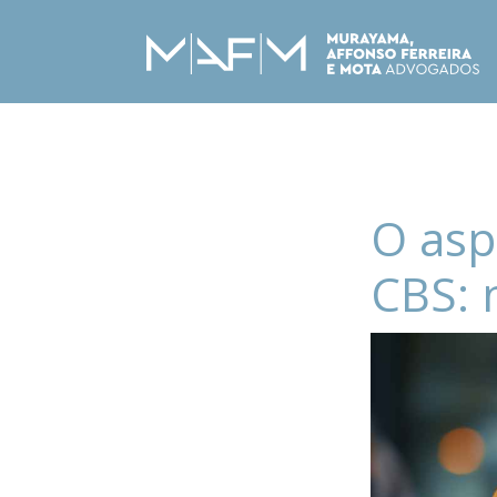
O asp
CBS: 