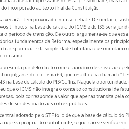
inada a afastar expressamente essa possibilidade, mas tal d
do incorporado ao texto final da Constituição.
sa vedação tem provocado intenso debate. De um lado, sust
vos tributos na base de cálculo do ICMS e do ISS seria juri
te o período de transição. De outro, argumenta-se que essa
róprios fundamentos da Reforma, especialmente os princípi
da transparência e da simplicidade tributária que orientam 
do consumo.
 apresenta paralelo direto com o raciocínio desenvolvido p
al no julgamento do Tema 69, que resultou na chamada “Tes
MS na base de cálculo do PIS/Cofins. Naquela oportunidade
eu que o ICMS não integra o conceito constitucional de fa
presas, pois corresponde a valor que apenas transita pela c
tes de ser destinado aos cofres públicos.
entral adotado pelo STF foi o de que a base de cálculo do P
 a riqueza própria do contribuinte, o que não se verifica em 