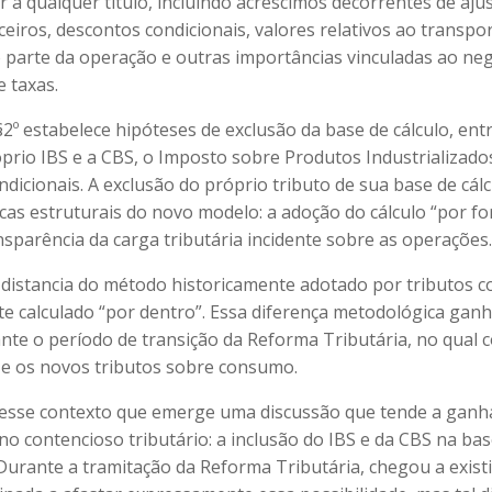
 a qualquer título, incluindo acréscimos decorrentes de aju
ceiros, descontos condicionais, valores relativos ao transp
parte da operação e outras importâncias vinculadas ao negó
 taxas.
§2º estabelece hipóteses de exclusão da base de cálculo, ent
rio IBS e a CBS, o Imposto sobre Produtos Industrializados 
dicionais. A exclusão do próprio tributo de sua base de cál
icas estruturais do novo modelo: a adoção do cálculo “por fo
ansparência da carga tributária incidente sobre as operações
e distancia do método historicamente adotado por tributos 
te calculado “por dentro”. Essa diferença metodológica ganh
nte o período de transição da Reforma Tributária, no qual c
s e os novos tributos sobre consumo.
esse contexto que emerge uma discussão que tende a ganh
o contencioso tributário: a inclusão do IBS e da CBS na bas
 Durante a tramitação da Reforma Tributária, chegou a exist