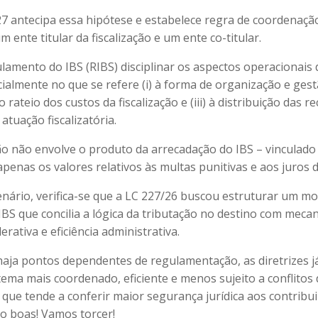
27 antecipa essa hipótese e estabelece regra de coordenaç
 ente titular da fiscalização e um ente co-titular.
lamento do IBS (RIBS) disciplinar os aspectos operacionais
cialmente no que se refere (i) à forma de organização e ges
ao rateio dos custos da fiscalização e (iii) à distribuição das re
atuação fiscalizatória.
ção não envolve o produto da arrecadação do IBS – vinculado
apenas os valores relativos às multas punitivas e aos juros 
enário, verifica-se que a LC 227/26 buscou estruturar um m
 IBS que concilia a lógica da tributação no destino com mec
rativa e eficiência administrativa.
aja pontos dependentes de regulamentação, as diretrizes j
tema mais coordenado, eficiente e menos sujeito a conflitos
que tende a conferir maior segurança jurídica aos contribui
ão boas! Vamos torcer!