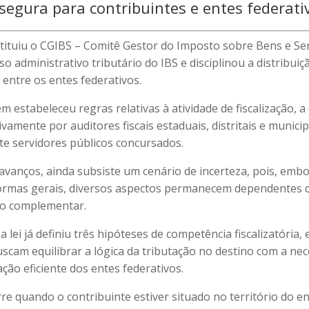
 segura para contribuintes e entes federati
stituiu o CGIBS – Comitê Gestor do Imposto sobre Bens e Ser
o administrativo tributário do IBS e disciplinou a distribui
 entre os entes federativos.
estabeleceu regras relativas à atividade de fiscalização, a
ivamente por auditores fiscais estaduais, distritais e municip
e servidores públicos concursados.
avanços, ainda subsiste um cenário de incerteza, pois, embo
ormas gerais, diversos aspectos permanecem dependentes 
o complementar.
 lei já definiu três hipóteses de competência fiscalizatória,
uscam equilibrar a lógica da tributação no destino com a ne
uação eficiente dos entes federativos.
re quando o contribuinte estiver situado no território do en