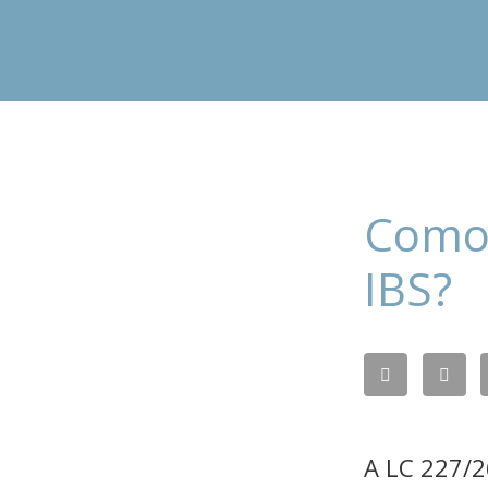
Como 
IBS?
A LC 227/2