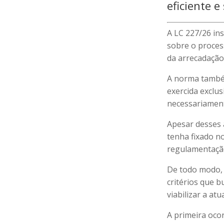
eficiente e
A LC 227/26 in
sobre o process
da arrecadação
A norma também 
exercida exclus
necessariament
Apesar desses 
tenha fixado n
regulamentaçã
De todo modo, a
critérios que b
viabilizar a at
A primeira ocor