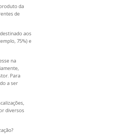
 produto da
rentes de
 destinado aos
xemplo, 75%) e
resse na
viamente,
stor. Para
odo a ser
calizações,
or diversos
zação?