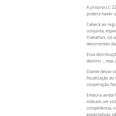
A própria LC 2
poderá haver um
Caberá ao regu
conjunta, espe
trabalhos, (ii) 
decorrentes da 
Essa distribui
destino -, mas 
Diante desse c
fiscalização do
cooperação fede
Embora ainda h
indicam um sis
competência, o 
expectativas s