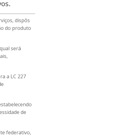
vos.
viços, dispôs
ção do produto
 qual será
ais,
ra a LC 227
de
 estabelecendo
cessidade de
te federativo,