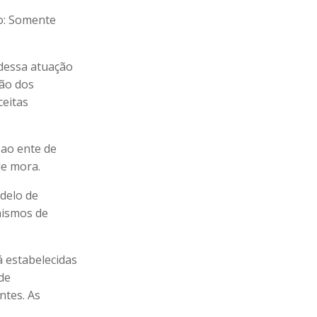
ão: Somente
 dessa atuação
tão dos
ceitas
 ao ente de
de mora.
odelo de
anismos de
á estabelecidas
 de
ntes. As