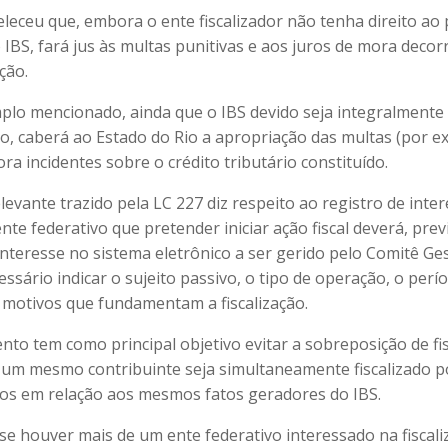
eleceu que, embora o ente fiscalizador não tenha direito ao
IBS, fará jus às multas punitivas e aos juros de mora decor
ção.
plo mencionado, ainda que o IBS devido seja integralmente
no, caberá ao Estado do Rio a apropriação das multas (por e
ra incidentes sobre o crédito tributário constituído.
evante trazido pela LC 227 diz respeito ao registro de inte
 ente federativo que pretender iniciar ação fiscal deverá, pre
interesse no sistema eletrônico a ser gerido pelo Comitê Ge
essário indicar o sujeito passivo, o tipo de operação, o perí
s motivos que fundamentam a fiscalização.
to tem como principal objetivo evitar a sobreposição de fis
um mesmo contribuinte seja simultaneamente fiscalizado p
vos em relação aos mesmos fatos geradores do IBS.
 se houver mais de um ente federativo interessado na fiscali