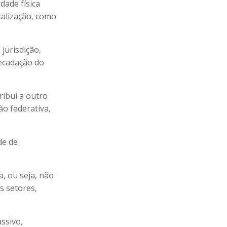
idade física
scalização, como
jurisdição,
recadação do
ribui a outro
ão federativa,
de de
, ou seja, não
s setores,
ssivo,