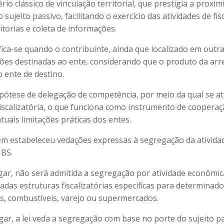
ério clássico de vinculação territorial, que prestigia a proxim
o sujeito passivo, facilitando o exercício das atividades de fi
ditorias e coleta de informações.
ica-se quando o contribuinte, ainda que localizado em outra 
ções destinadas ao ente, considerando que o produto da ar
 ente de destino.
ipótese de delegação de competência, por meio da qual se at
fiscalizatória, o que funciona como instrumento de cooperaç
uais limitações práticas dos entes.
m estabeleceu vedações expressas à segregação da ativida
IBS.
gar, não será admitida a segregação por atividade econômica
adas estruturas fiscalizatórias específicas para determinado
s, combustíveis, varejo ou supermercados.
ar, a lei veda a segregação com base no porte do sujeito pa