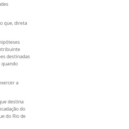
ndes
o que, direta
 hipóteses
ntribuinte
ções destinadas
i) quando
exercer a
que destina
recadação do
que do Rio de