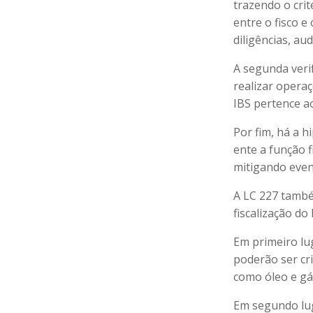
trazendo o crit
entre o fisco e 
diligências, au
A segunda verif
realizar opera
IBS pertence ao
Por fim, há a h
ente a função 
mitigando event
A LC 227 també
fiscalização do 
Em primeiro lu
poderão ser cri
como óleo e gá
Em segundo lug