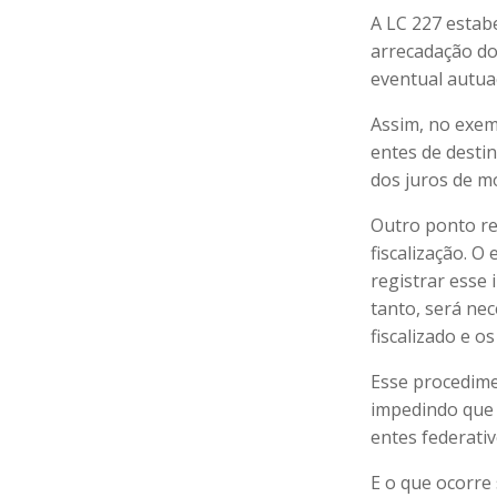
A LC 227 estab
arrecadação do 
eventual autua
Assim, no exem
entes de desti
dos juros de mo
Outro ponto rel
fiscalização. O
registrar esse 
tanto, será nec
fiscalizado e o
Esse procedimen
impedindo que 
entes federati
E o que ocorre