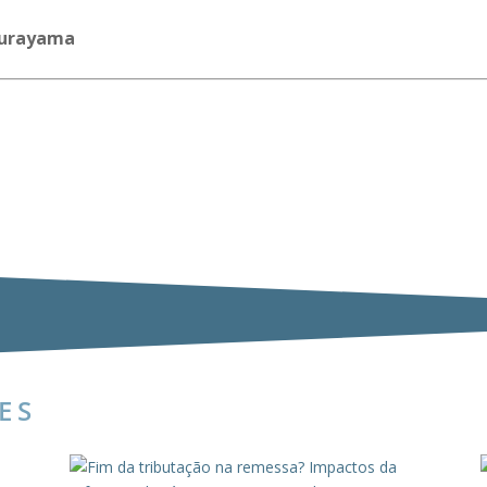
Murayama
ES