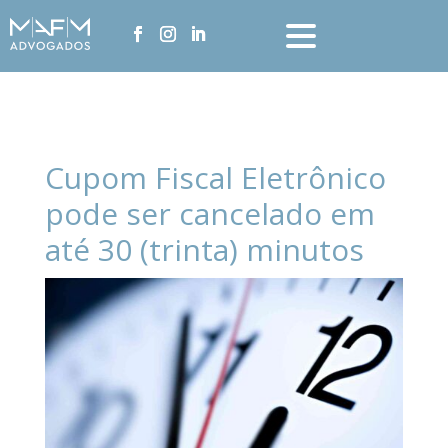
Cupom Fiscal Eletrônico
pode ser cancelado em
até 30 (trinta) minutos