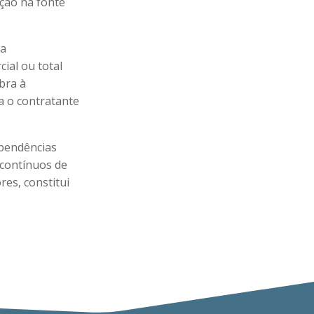
nção na fonte
 a
ial ou total
bra à
a o contratante
ependências
 contínuos de
res, constitui