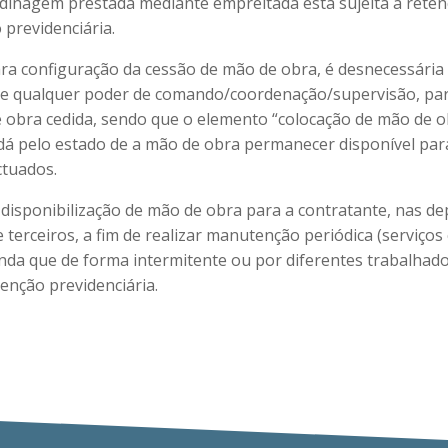
ardinagem prestada mediante empreitada está sujeita à rete
 previdenciária.
ara configuração da cessão de mão de obra, é desnecessária
de qualquer poder de comando/coordenação/supervisão, parc
 obra cedida, sendo que o elemento “colocação de mão de o
 dá pelo estado de a mão de obra permanecer disponível par
ctuados.
 disponibilização de mão de obra para a contratante, nas d
 terceiros, a fim de realizar manutenção periódica (serviços
inda que de forma intermitente ou por diferentes trabalhado
enção previdenciária.