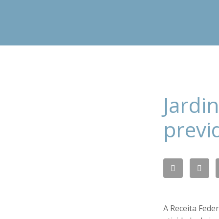
Jardi
previ
A Receita Fede