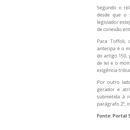
Segundo o rela
desde que o s
legislador est
de conexão ent
Para Toffoli,
antecipa é o m
do artigo 150,
de lei e o mom
exigência tribut
Por outro lado
gerador e atr
submetida à r
parágrafo 2º, in
Fonte: Portal 