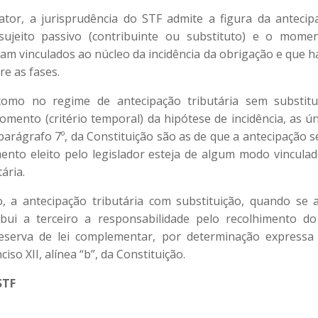
tor, a jurisprudência do STF admite a figura da antecipa
ujeito passivo (contribuinte ou substituto) e o momen
ejam vinculados ao núcleo da incidência da obrigação e que h
re as fases.
 como no regime de antecipação tributária sem substit
omento (critério temporal) da hipótese de incidência, as ún
 parágrafo 7º, da Constituição são as de que a antecipação s
ento eleito pelo legislador esteja de algum modo vincula
ária.
, a antecipação tributária com substituição, quando se 
ibui a terceiro a responsabilidade pelo recolhimento do
eserva de lei complementar, por determinação expressa 
ciso XII, alínea “b”, da Constituição.
STF