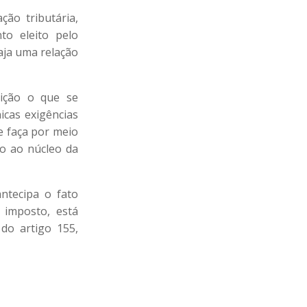
ção tributária,
to eleito pelo
aja uma relação
uição o que se
icas exigências
e faça por meio
do ao núcleo da
antecipa o fato
 imposto, está
do artigo 155,