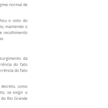
egime normal de
nhou o voto do
rio, mantendo o
de recolhimento
ho.
 surgimento da
rrência do fato
rrência do fato
s decreto, como
o, se exigir o
o do Rio Grande