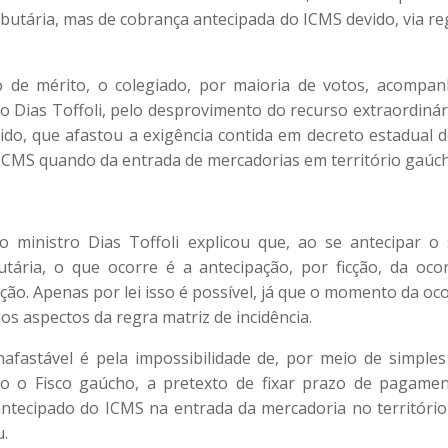
ributária, mas de cobrança antecipada do ICMS devido, via r
 de mérito, o colegiado, por maioria de votos, acompa
tro Dias Toffoli, pelo desprovimento do recurso extraordiná
ido, que afastou a exigência contida em decreto estadual 
ICMS quando da entrada de mercadorias em território gaúc
o ministro Dias Toffoli explicou que, ao se antecipar o
utária, o que ocorre é a antecipação, por ficção, da oco
ção. Apenas por lei isso é possível, já que o momento da oco
os aspectos da regra matriz de incidência.
nafastável é pela impossibilidade de, por meio de simple
o o Fisco gaúcho, a pretexto de fixar prazo de pagament
ntecipado do ICMS na entrada da mercadoria no territóri
u.