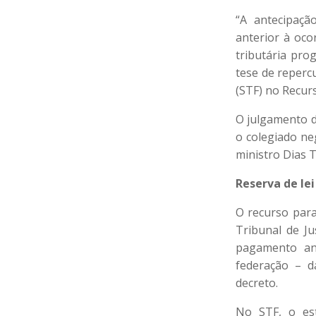
“A antecipaçã
anterior à oco
tributária pro
tese de reperc
(STF) no Recur
O julgamento d
o colegiado ne
ministro Dias T
Reserva de lei
O recurso para
Tribunal de Ju
pagamento an
federação – d
decreto.
No STF, o est