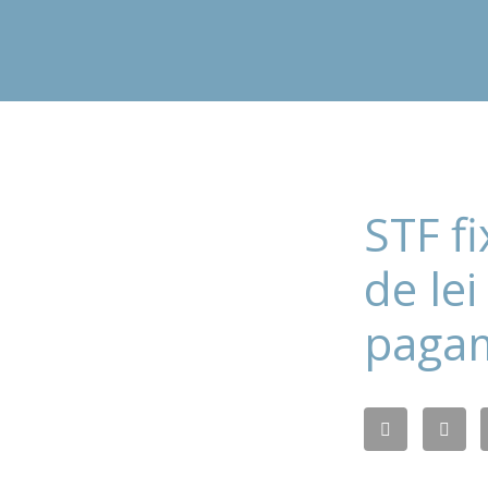
STF f
de le
paga