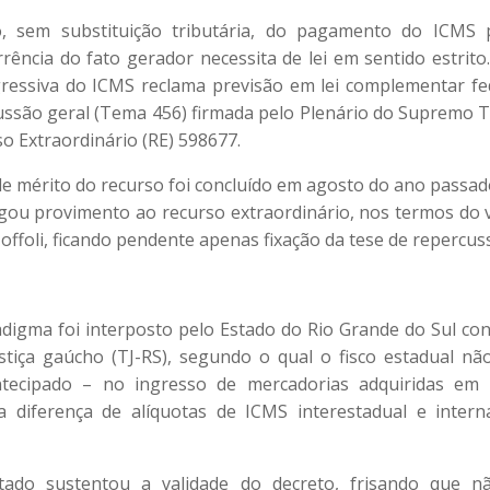
o, sem substituição tributária, do pagamento do ICM
rrência do fato gerador necessita de lei em sentido estrito.
gressiva do ICMS reclama previsão em lei complementar fed
ussão geral (Tema 456) firmada pelo Plenário do Supremo T
so Extraordinário (RE) 598677.
e mérito do recurso foi concluído em agosto do ano passado
gou provimento ao recurso extraordinário, nos termos do v
offoli, ficando pendente apenas fixação da tese de repercus
digma foi interposto pelo Estado do Rio Grande do Sul co
stiça gaúcho (TJ-RS), segundo o qual o fisco estadual nã
tecipado – no ingresso de mercadorias adquiridas em 
a diferença de alíquotas de ICMS interestadual e inter
ado sustentou a validade do decreto, frisando que n