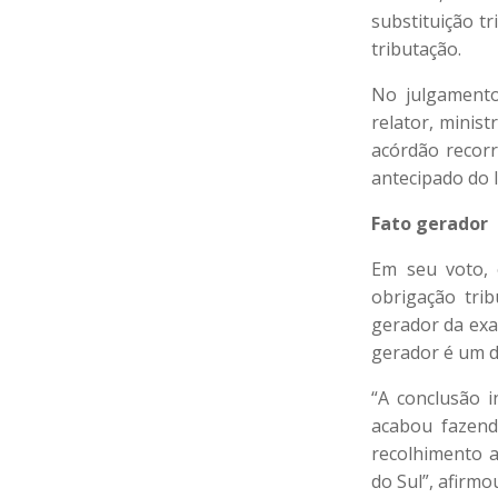
substituição t
tributação.
No julgamento
relator, minis
acórdão recorr
antecipado do 
Fato gerador
Em seu voto, 
obrigação trib
gerador da exa
gerador é um d
“A conclusão i
acabou fazend
recolhimento a
do Sul”, afirmo