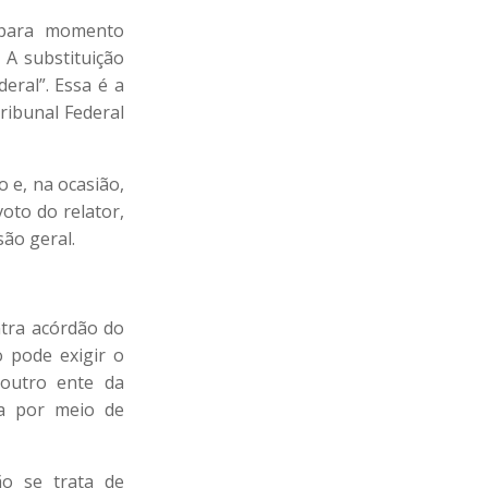
S para momento
 A substituição
eral”. Essa é a
ribunal Federal
 e, na ocasião,
oto do relator,
são geral.
ntra acórdão do
o pode exigir o
outro ente da
na por meio de
ão se trata de