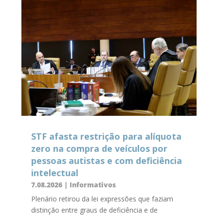
STF afasta restrição para alíquota
zero na compra de veículos por
pessoas autistas e com deficiência
intelectual
7.08.2026
|
Informativos
Plenário retirou da lei expressões que faziam
distinção entre graus de deficiência e de