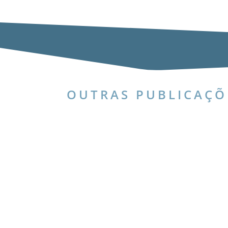
OUTRAS PUBLICAÇÕ
Plenário retirou da lei expressões que fazia
Federal (STF) declarou inconstitucionais dispo