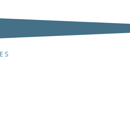
ES
m distinção entre graus de deficiência e de transtorno do espectro au
sitivos da Reforma Tributária que restringiam a aplicação da...