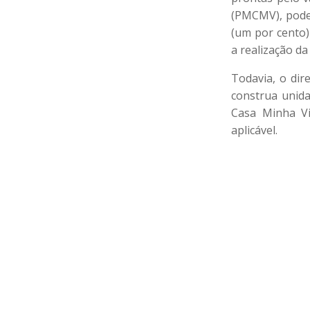
(PMCMV), pode 
(um por cento)
a realização da
Todavia, o dir
construa unid
Casa Minha Vi
aplicável.