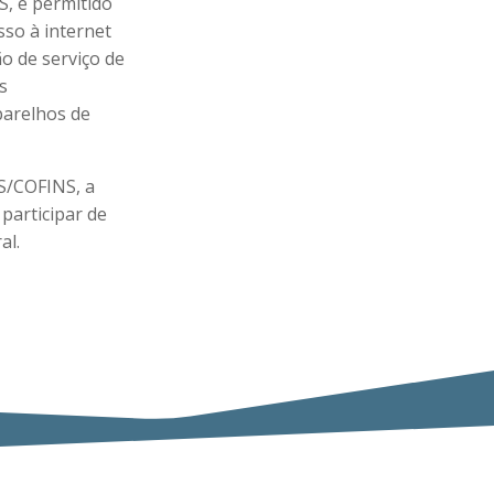
, é permitido
sso à internet
ão de serviço de
s
parelhos de
IS/COFINS, a
participar de
al.