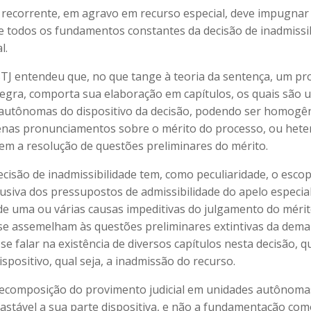
 recorrente, em agravo em recurso especial, deve impugnar
e todos os fundamentos constantes da decisão de inadmissi
l.
STJ entendeu que, no que tange à teoria da sentença, um p
e regra, comporta sua elaboração em capítulos, os quais são 
autônomas do dispositivo da decisão, podendo ser homogê
nas pronunciamentos sobre o mérito do processo, ou hete
em a resolução de questões preliminares do mérito.
ecisão de inadmissibilidade tem, como peculiaridade, o esco
lusiva dos pressupostos de admissibilidade do apelo especia
de uma ou várias causas impeditivas do julgamento do mérito
se assemelham às questões preliminares extintivas da dem
e falar na existência de diversos capítulos nesta decisão, 
spositivo, qual seja, a inadmissão do recurso.
decomposição do provimento judicial em unidades autônom
astável a sua parte dispositiva, e não a fundamentação c