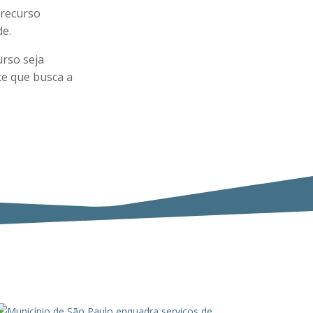
 recurso
de.
urso seja
te que busca a