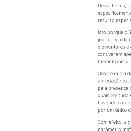
Desta forma, o
especificament
recurso especia
Isto porque o 
judicial, via d
elementares e 
contiverem ape
também incluír
Ocorre que a d
apreciação exc
pela presença 
quais em tudo 
havendo o que s
por um único di
Com efeito, a 
parâmetro inaf