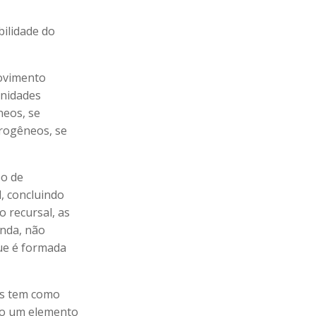
bilidade do
rovimento
unidades
neos, se
rogêneos, se
po de
l, concluindo
 recursal, as
anda, não
que é formada
as tem como
omo um elemento