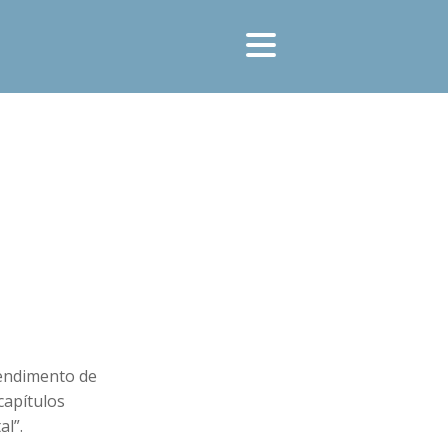
tendimento de
capítulos
al”.