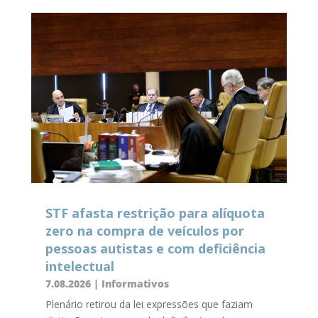
STF afasta restrição para alíquota
zero na compra de veículos por
pessoas autistas e com deficiência
intelectual
7.08.2026
|
Informativos
Plenário retirou da lei expressões que faziam