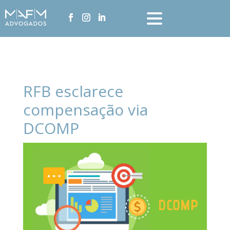
RFB esclarece
compensação via
DCOMP