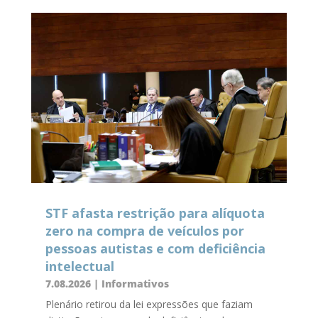
STF afasta restrição para alíquota
zero na compra de veículos por
pessoas autistas e com deficiência
intelectual
7.08.2026
|
Informativos
Plenário retirou da lei expressões que faziam