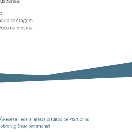
suspensa.
ão
onar a contagem
ívoco da mesma.