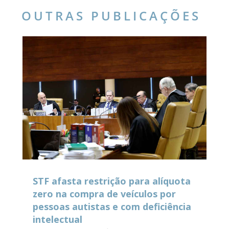
OUTRAS PUBLICAÇÕES
STF afasta restrição para alíquota
zero na compra de veículos por
pessoas autistas e com deficiência
intelectual